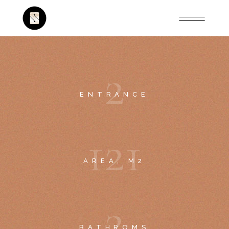
2
ENTRANCE
1
2
1
AREA, M2
2
BATHROMS